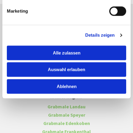
Marketing
Details zeigen
Michael Ulm Bildhauer und Steinmetz
Theodor-Heuss-Straße 79, 67435 Neustadt an der
Alle zulassen
Weinstraße
06327 3127
|
06327 960546 |


Auswahl erlauben
michaelsulm@outlook.de

Impressum
|
Datenschutzhinweise
Ablehnen
In Ihrer Region
Grabmale Landau
Grabmale Speyer
Grabmale Edenkoben
Grabmale Frankenthal