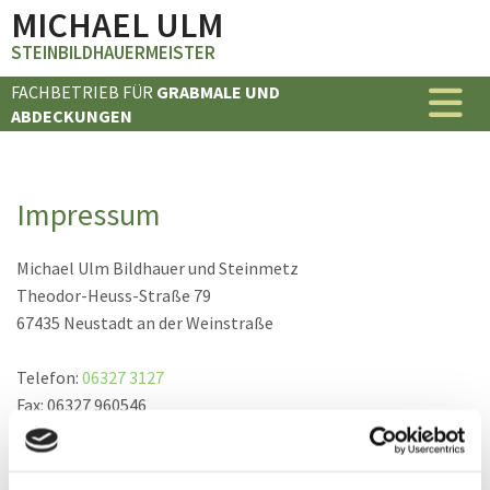
MICHAEL ULM
STEINBILDHAUERMEISTER
FACHBETRIEB FÜR
GRABMALE UND
ABDECKUNGEN
Impressum
Michael Ulm Bildhauer und Steinmetz
Theodor-Heuss-Straße 79
67435 Neustadt an der Weinstraße
Telefon:
06327 3127
Fax: 06327 960546
E-Mail:
michaelsulm@outlook.de
Geschäftsführer: Miachel Ulm