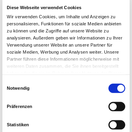
Umsatzsteuer-ID: DE 812 405 803
Diese Webseite verwendet Cookies
Wir verwenden Cookies, um Inhalte und Anzeigen zu
Die Europäische Kommission stellt eine Plattform für die
personalisieren, Funktionen für soziale Medien anbieten
außergerichtliche Online-Streitbeilegung (OS-Plattform)
zu können und die Zugriffe auf unsere Website zu
bereit, die unter
www.ec.europa.eu/consumers/odr
aufrufbar
analysieren. Außerdem geben wir Informationen zu Ihrer
ist. Unsere E-Mail-Adresse finden Sie in unserem Impressum.
Verwendung unserer Website an unsere Partner für
Wir sind weder verpflichtet noch bereit, an dem
soziale Medien, Werbung und Analysen weiter. Unsere
Streitschlichtungsverfahren teilzunehmen.
Partner führen diese Informationen möglicherweise mit
weiteren Daten zusammen, die Sie ihnen bereitgestellt
haben oder die sie im Rahmen Ihrer Nutzung der Dienste
Diese Webseite ist ein Produkt von
kpage.de
gesammelt haben.
Einwilligungsauswahl
Notwendig
Präferenzen
Statistiken